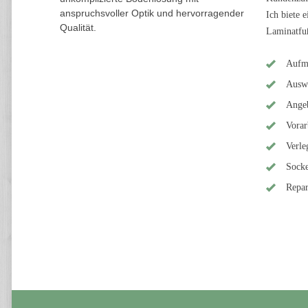
anspruchsvoller Optik und hervorragender
Ich biete 
Qualität.
Laminatfu
Aufm
Ausw
Ange
Vorar
Verle
Socke
Repar