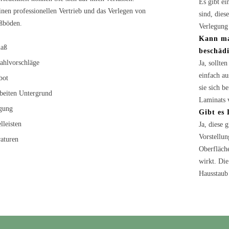
Es gibt ei
einen professionellen Vertrieb und das Verlegen von
sind, dies
ßböden.
Verlegung 
Kann ma
aß
beschädi
ahlvorschläge
Ja, sollte
einfach a
bot
sie sich b
beiten Untergrund
Laminats 
gung
Gibt es 
lleisten
Ja, diese 
Vorstellun
aturen
Oberfläche
wirkt. Die
Hausstaub 