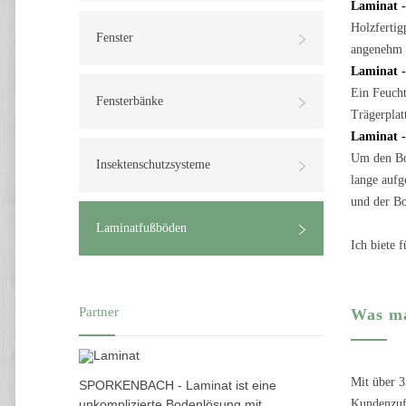
Laminat 
Holzfertig
Fenster
angenehm w
Laminat -
Ein Feucht
Fensterbänke
Trägerplat
Laminat -
Um den Bod
Insektenschutzsysteme
lange aufg
und der Bo
Laminatfußböden
Ich biete 
Partner
Was ma
Mit über 3
SPORKENBACH - Laminat ist eine
unkomplizierte Bodenlösung mit
Kundenzufr