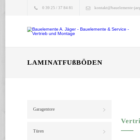
0 39 25 / 37 84 81
kontakt@bauelemente-jaeg
LAMINATFUßBÖDEN
Garagentore
Vertr
Türen