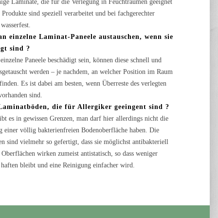
nige Laminate, die für die Verlegung in Feuchträumen geeignet
e Produkte sind speziell verarbeitet und bei fachgerechter
wasserfest.
n einzelne Laminat-Paneele austauschen, wenn sie
gt sind ?
n einzelne Paneele beschädigt sein, können diese schnell und
usgetauscht werden – je nachdem, an welcher Position im Raum
efinden. Es ist dabei am besten, wenn Überreste des verlegten
vorhanden sind.
Laminatböden, die für Allergiker geeingent sind ?
gibt es in gewissen Grenzen, man darf hier allerdings nicht die
g einer völlig bakterienfreien Bodenoberfläche haben. Die
n sind vielmehr so gefertigt, dass sie möglichst antibakteriell
 Oberflächen wirken zumeist antistatisch, so dass weniger
haften bleibt und eine Reinigung einfacher wird.