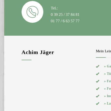
Tel.:
0 39 25 / 37 84 81
01 77 / 6 63 57 77
Achim Jäger
Mein Lei
» Ga
» Tü
» Fe
» Fe
» In
» La