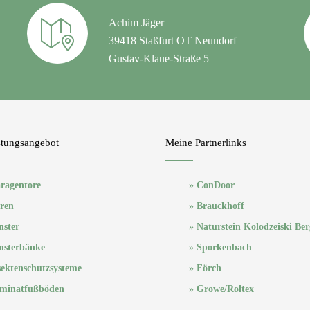
Achim Jäger
39418 Staßfurt OT Neundorf
Gustav-Klaue-Straße 5
stungsangebot
Meine Partnerlinks
ragentore
» ConDoor
ren
» Brauckhoff
nster
» Naturstein Kolodzeiski Be
nsterbänke
» Sporkenbach
sektenschutzsysteme
» Förch
minatfußböden
» Growe/Roltex