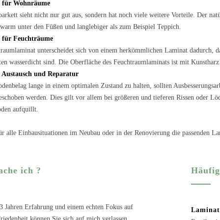
- für Wohnräume
parkett sieht nicht nur gut aus, sondern hat noch viele weitere Vorteile. Der na
arm unter den Füßen und langlebiger als zum Beispiel Teppich.
 für Feuchträume
raumlaminat unterscheidet sich von einem herkömmlichen Laminat dadurch, da
ten wasserdicht sind. Die Oberfläche des Feuchtraumlaminats ist mit Kunsthar
 Austausch und Reparatur
enbelag lange in einem optimalen Zustand zu halten, sollten Ausbesserungsar
eschoben werden. Dies gilt vor allem bei größeren und tieferen Rissen oder Löc
den aufquillt.
für alle Einbausituationen im Neubau oder in der Renovierung die passenden L
che ich ?
Häufig
3 Jahren Erfahrung und einem echten Fokus auf
Laminat
iedenheit können Sie sich auf mich verlassen.